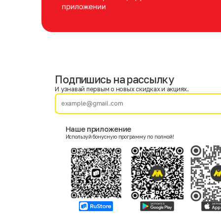
Подпишись на рассылку
Имя
Фамилия
И узнавай первым о новых скидках и акциях.
E-mail
Наше приложение
Используй бонусную программу по полной!
Пол
Мужской
Женский
Согласие на получение чеков по электронной почте