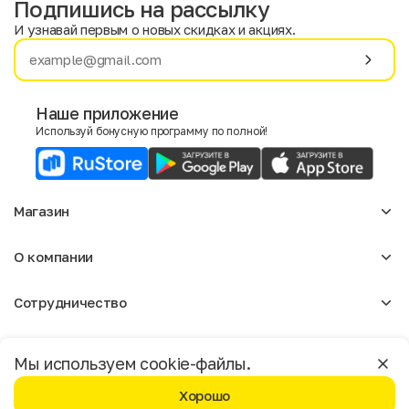
Подпишись на рассылку
И узнавай первым о новых скидках и акциях.
Имя
Фамилия
Наше приложение
Используй бонусную программу по полной!
E-mail
Пол
Магазин
Мужской
Женский
Женское
О компании
Мужское
Согласие на получение чеков по электронной почте
Аксессуары
О нас
Детское
Сотрудничество
Отзывы
Блог
Оптовикам
Вакансии
Помощь
Москва
Арендодателям
Магазины
Мы используем cookie-файлы.
Реклама
Доставка и оплата
Бонусная программа
Хорошо
Условия возврата
Условия пользования
Политика конфиденциальности
©️ Мегахенд 2026. Все права защищены.