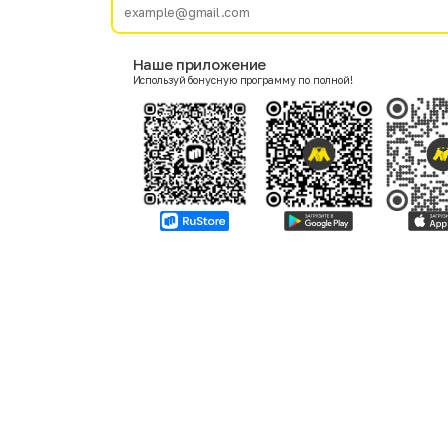
E-mail
Наше приложение
Используй бонусную программу по полной!
Пол
Мужской
Женский
Согласие на получение чеков по электронной почте